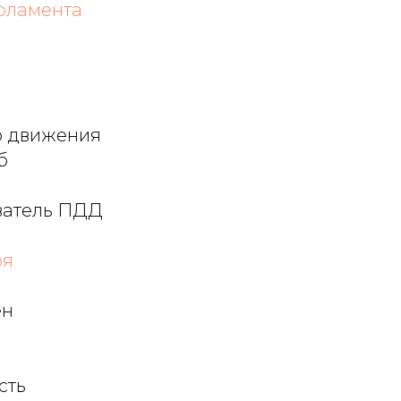
рламента
о движения
б
аватель ПДД
оя
ен
сть