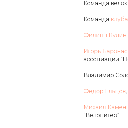
Команда велокл
Команда
клуба
Филипп Кулин
Игорь Баронас
ассоциации "П
Владимир Соло
Фёдор Ельцов
Михаил Камен
"Велопитер"