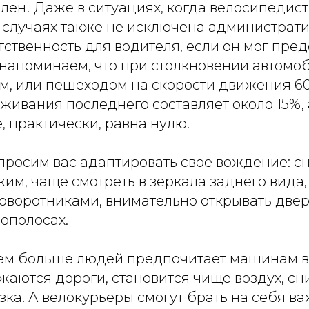
лен! Даже в ситуациях, когда велосипедис
х случаях также не исключена администрат
тственность для водителя, если он мог пред
 напоминаем, что при столкновении автомо
м, или пешеходом на скорости движения 60
живания последнего составляет около 15%, 
е, практически, равна нулю.
 просим вас адаптировать своё вождение: с
им, чаще смотреть в зеркала заднего вида,
оворотниками, внимательно открывать двери
ополосах.
чем больше людей предпочитает машинам в
жаются дороги, становится чище воздух, с
ка. А велокурьеры смогут брать на себя в