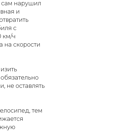
т сам нарушил
ивная и
отвратить
биля с
 км/ч
а на скорости
низить
 обязательно
, не оставлять
елосипед, тем
нижается
ажную