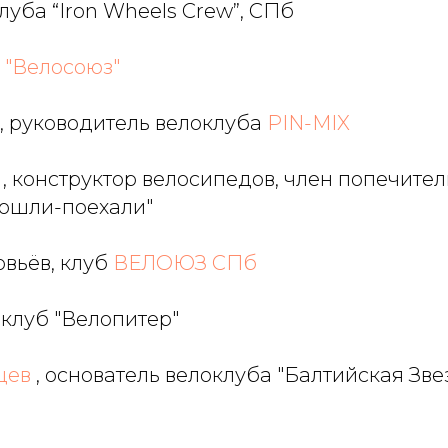
уба “Iron Wheels Crew”, СПб
 "Велосоюз"
, руководитель велоклуба
PIN-MIX
, конструктор велосипедов, член попечител
ошли-поехали"
вьёв, клуб
ВЕЛОЮЗ СПб
, клуб "Велопитер"
цев
, основатель велоклуба "Балтийская Звез