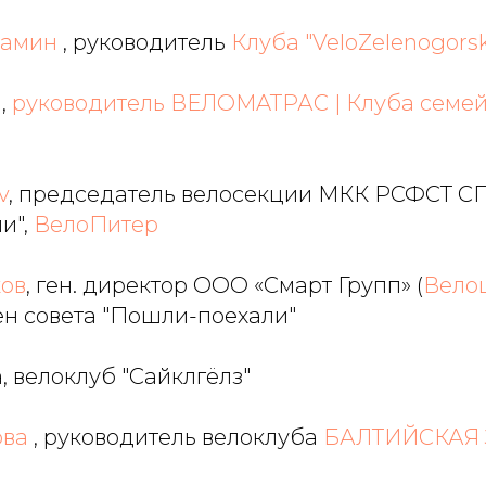
ламин
, руководитель
Клуба "VeloZelenogors
,
руководитель ВЕЛОMATРАС | Клуба семе
v
, председатель велосекции МКК РСФСТ СП
и",
ВелоПитер
ов
, ген. директор ООО «Смарт Групп» (
Вело
лен совета "Пошли-поехали"
, велоклуб "Сайклгёлз"
ова
, руководитель велоклуба
БАЛТИЙСКАЯ