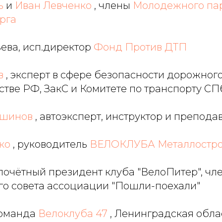
ь
и
Иван Левченко
, члены
Молодежного па
рга
ева, исп.директор
Фонд Против ДТП
в
, эксперт в сфере безопасности дорожног
стве РФ, ЗакС и Комитете по транспорту СП
вшинов
, автоэксперт, инструктор и препод
ко
, руководитель
ВЕЛОКЛУБА Металлостр
 почётный президент клуба "ВелоПитер", чл
го совета ассоциации "Пошли-поехали"
оманда
Велоклуба 47
, Ленинградская обла