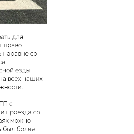
ать для
т право
ь наравне со
ся
сной езды
на всех наших
жности.
ТП с
и проезда со
чаях можно
ь был более