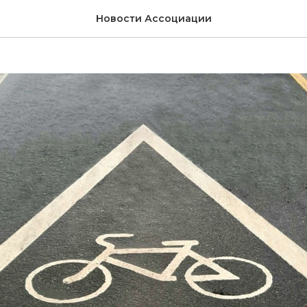
ние к водителям
Новости Ассоциации