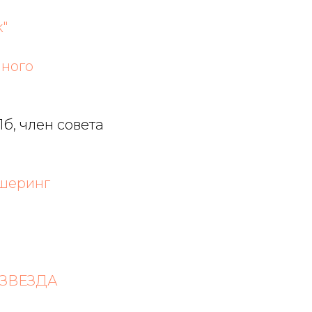
k"
йного
б, член совета
шеринг
 ЗВЕЗДА