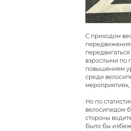
С приходом ве
передвижения 
передвигаться 
взрослыми по 
повышением ур
среди велосип
мероприятиях,
Но по статист
велосипедом б
стороны водите
было бы избеж