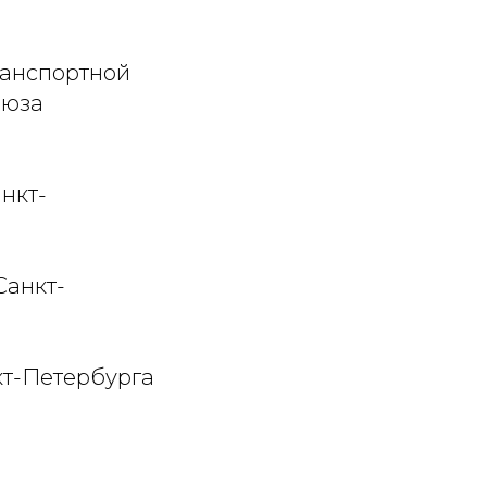
ранспортной
оюза
нкт-
Санкт-
кт-Петербурга