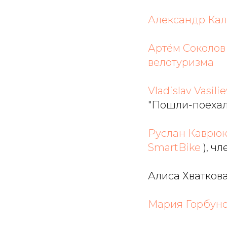
Александр Ка
Артём Соколов
велотуризма
Vladislav Vasilie
"Пошли-поехал
Руслан Каврюк
SmartBike
), ч
Алиса Хваткова
Мария Горбун