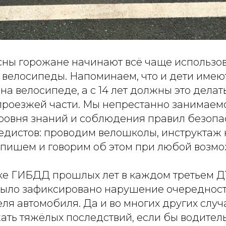
сны горожане начинают всё чаще использов
велосипеды. Напоминаем, что и дети имею
на велосипеде, а с 14 лет должны это делат
проезжей части. Мы непрестанно занимаем
овня знаний и соблюдения правил безопа
едистов: проводим велошколы, инструктаж 
 пишем и говорим об этом при любой возмо
ике ГИБДД прошлых лет в каждом третьем Д
ыло зафиксировано нарушение очередност
ля автомобиля. Да и во многих других слу
ать тяжёлых последствий, если бы водител