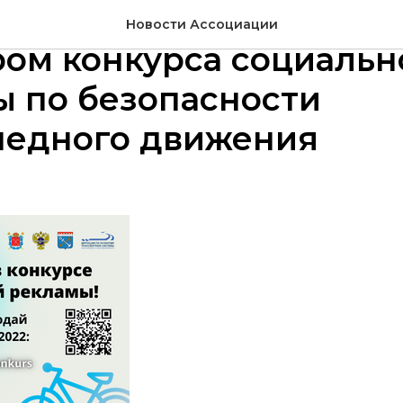
ация «Пошли-Поехали»
Новости Ассоциации
ом конкурса социальн
ы по безопасности
педного движения