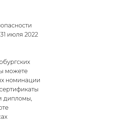
зопасности
31 июля 2022
ербургских
вы можете
ных номинации
т сертификаты
и дипломы,
рте
сах