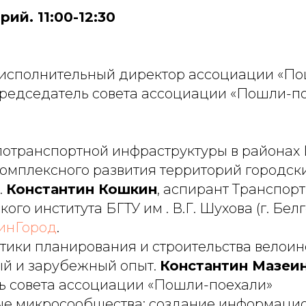
рий. 11:00-12:30
– исполнительный директор ассоциации «П
 председатель совета ассоциации «Пошли-п
лотранспортной инфраструктуры в районах
омплексного развития территорий городск
.
Константин Кошкин
, аспирант Транспорт
ого института БГТУ им . В.Г. Шухова (г. Белг
инГород
.
тики планирования и строительства велоин
ый и зарубежный опыт.
Константин Мазеи
ь совета ассоциации «Пошли-поехали»
е микросообщества: создание информаци