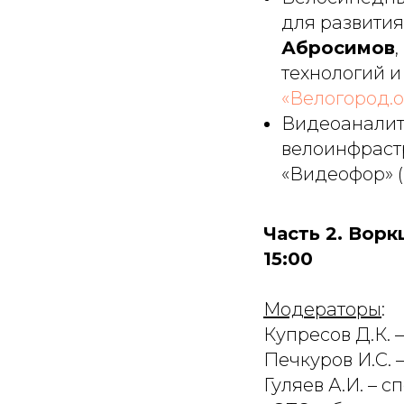
для развити
Абросимов
технологий и
«Велогород.
Видеоаналит
велоинфраст
«Видеофор» (
Часть 2. Вор
15:00
Модераторы
:
Купресов Д.К.
Печкуров И.С.
Гуляев А.И. –