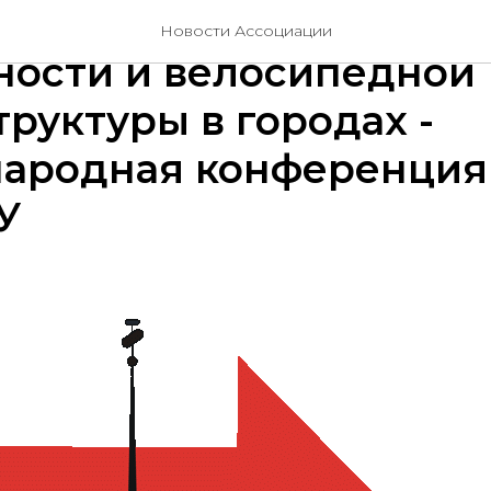
ие индивидуальной
Новости Ассоциации
ности и велосипедной
руктуры в городах -
ародная конференция
У