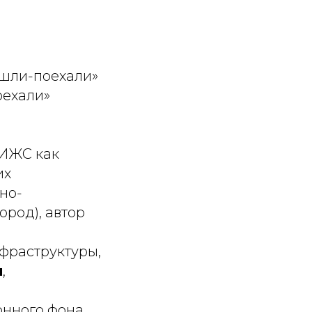
ошли-поехали»
оехали»
 ИЖС как
их
но-
ород), автор
фраструктуры,
н
,
онного фона