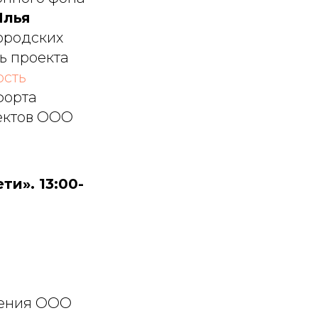
Илья
городских
ь проекта
ость
форта
ектов ООО
и». 13:00-
жения ООО